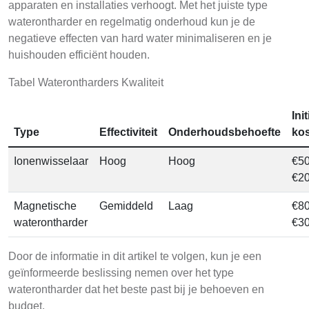
apparaten en installaties verhoogt. Met het juiste type
waterontharder en regelmatig onderhoud kun je de
negatieve effecten van hard water minimaliseren en je
huishouden efficiënt houden.
Tabel Waterontharders Kwaliteit
Init
Type
Effectiviteit
Onderhoudsbehoefte
ko
Ionenwisselaar
Hoog
Hoog
€50
€2
Magnetische
Gemiddeld
Laag
€80
waterontharder
€3
Door de informatie in dit artikel te volgen, kun je een
geïnformeerde beslissing nemen over het type
waterontharder dat het beste past bij je behoeven en
budget.